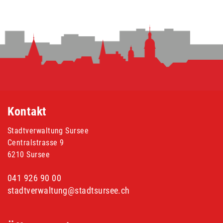
Fusszeile
Kontakt
Stadtverwaltung Sursee
Centralstrasse 9
6210 Sursee
041 926 90 00
stadtverwaltung@stadtsursee.ch