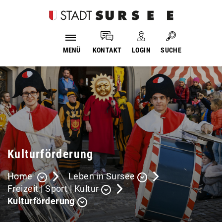
Login
Kopfzeile
Suche
MENÜ
KONTAKT
LOGIN
SUCHE
Inhalt
Kulturförderung
Home
Leben in Sursee
Freizeit | Sport | Kultur
Kulturförderung