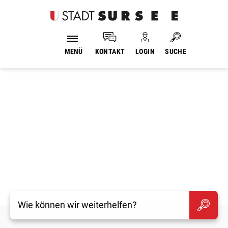
Login
Kopfzeile
Suche
MENÜ
KONTAKT
LOGIN
SUCHE
Inhalt
Willkommen in Sursee
Suche