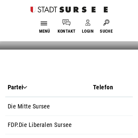
Login
Kopfzeile
Suche
Parteien
Home
Politik
Parteien
MENÜ
KONTAKT
LOGIN
SUCHE
Inhalt
Partei
Telefon
Die Mitte Sursee
FDP.Die Liberalen Sursee