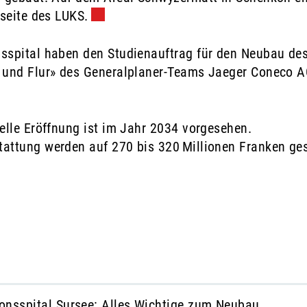
seite des LUKS.
Externer Link wird in einem neuen Fen
sspital haben den Studienauftrag für den Neubau des
 und Flur» des Generalplaner-Teams Jaeger Coneco AG
elle Eröffnung ist im Jahr 2034 vorgesehen.
attung werden auf 270 bis 320 Millionen Franken ges
onsspital Sursee: Alles Wichtige zum Neubau