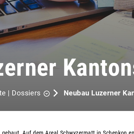
erner Kanton
te | Dossiers
Neubau Luzerner Kan
u gebaut. Auf dem Areal Schwyzermatt in Schenkon en