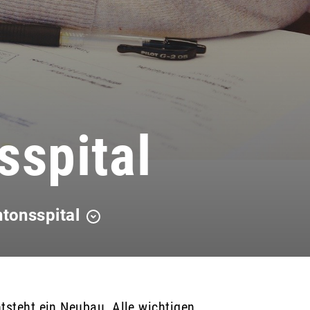
sspital
tonsspital
tsteht ein Neubau. Alle wichtigen