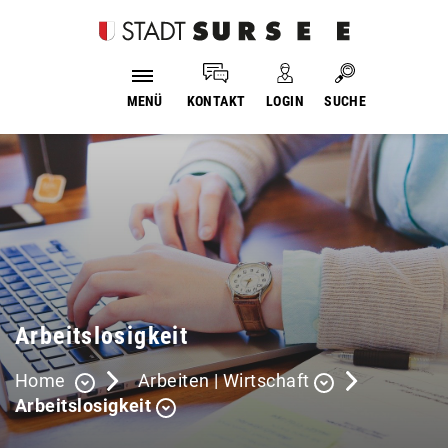
Login
Kopfzeile
Suche
MENÜ
KONTAKT
LOGIN
SUCHE
Inhalt
Arbeitslosigkeit
Home
Arbeiten | Wirtschaft
Arbeitslosigkeit