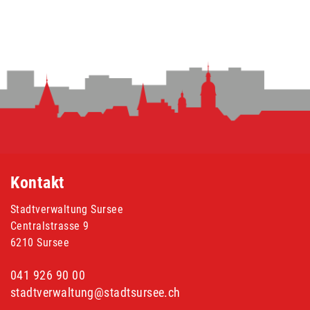
Fusszeile
Kontakt
Stadtverwaltung Sursee
Centralstrasse 9
6210 Sursee
041 926 90 00
stadtverwaltung@stadtsursee.ch