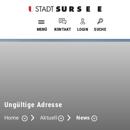
Login
Kopfzeile
Suche
MENÜ
KONTAKT
LOGIN
SUCHE
Inhalt
Ungültige Adresse
Home
Aktuell
News