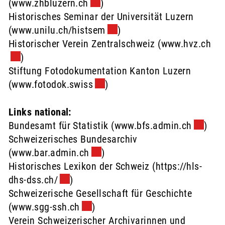
(
www.zhbluzern.ch
Externer Link wird in einem neue
)
Historisches Seminar der Universität Luzern
(
www.unilu.ch/histsem
Externer Link wird in einem 
)
Historischer Verein Zentralschweiz (
www.hvz.ch
Ext
)
Stiftung Fotodokumentation Kanton Luzern
(
www.fotodok.swiss
Externer Link wird in einem ne
)
Links national:
Bundesamt für Statistik (
www.bfs.admin.ch
Externe
)
Schweizerisches Bundesarchiv
(
www.bar.admin.ch
Externer Link wird in einem neu
)
Historisches Lexikon der Schweiz (
https://hls-
dhs-dss.ch/
Externer Link wird in einem neuen Fenst
)
Schweizerische Gesellschaft für Geschichte
(
www.sgg-ssh.ch
Externer Link wird in einem neuen 
)
Verein Schweizerischer Archivarinnen und