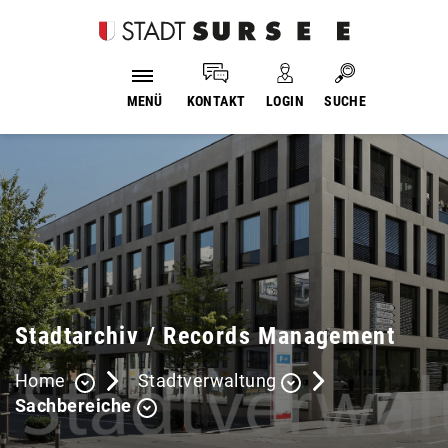
Login
Kopfzeile
Suche
MENÜ
KONTAKT
LOGIN
SUCHE
Inhalt
Stadtarchiv / Records Management
Home
Stadtverwaltung
Sachbereiche