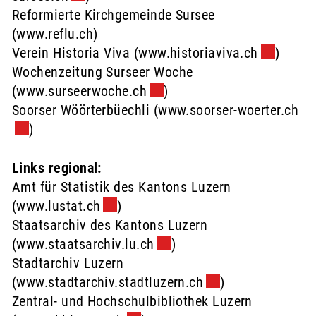
Reformierte Kirchgemeinde Sursee
(www.reflu.ch)
Verein Historia Viva (
www.historiaviva.ch
Externer 
)
Wochenzeitung Surseer Woche
(
www.surseerwoche.ch
Externer Link wird in einem 
)
Soorser Wöörterbüechli (
www.soorser-woerter.ch
Ex
)
Links regional:
Amt für Statistik des Kantons Luzern
(
www.lustat.ch
Externer Link wird in einem neuen Fe
)
Staatsarchiv des Kantons Luzern
(
www.staatsarchiv.lu.ch
Externer Link wird in einem
)
Stadtarchiv Luzern
(
www.stadtarchiv.stadtluzern.ch
Externer Link wird
)
Zentral- und Hochschulbibliothek Luzern