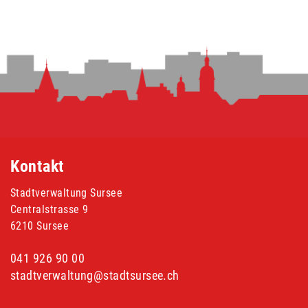
Fusszeile
Kontakt
Stadtverwaltung Sursee
Centralstrasse 9
6210 Sursee
041 926 90 00
stadtverwaltung@stadtsursee.ch