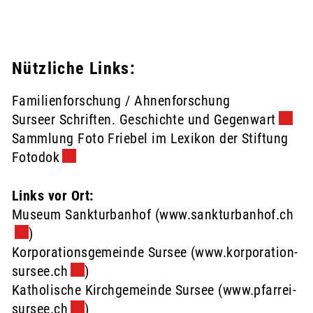
Nützliche Links:
Familienforschung / Ahnenforschung
Surseer Schriften. Geschichte und Gegenwart
Extern
Sammlung Foto Friebel im Lexikon der Stiftung
Fotodok
Externer Link wird in einem neuen Fenster 
Links vor Ort:
Museum Sankturbanhof (
www.sankturbanhof.ch
Ext
)
Korporationsgemeinde Sursee (
www.korporation-
sursee.ch
Externer Link wird in einem neuen Fenster
)
Katholische Kirchgemeinde Sursee (
www.pfarrei-
sursee.ch
Externer Link wird in einem neuen Fenster
)