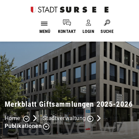
Login
Kopfzeile
Suche
MENÜ
KONTAKT
LOGIN
SUCHE
Inhalt
Merkblatt Giftsammlungen 2025-2026
Home
Stadtverwaltung
Publikationen