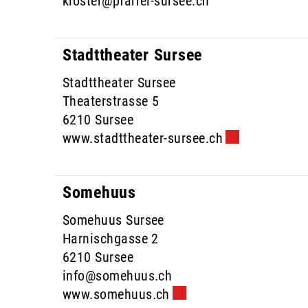
kloster@pfarrei-sursee.ch
Stadttheater Sursee
Stadttheater Sursee
Theaterstrasse 5
6210 Sursee
www.stadttheater-sursee.ch
Externer Link 
Somehuus
Somehuus Sursee
Harnischgasse 2
6210 Sursee
info@somehuus.ch
www.somehuus.ch
Externer Link wird in e