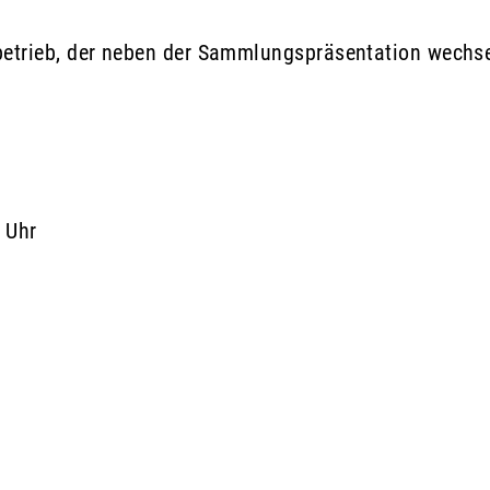
betrieb, der neben der Sammlungspräsentation wechs
 Uhr
in einem neuen Fenster geöffnet.