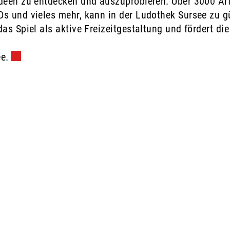
deen zu entdecken und auszuprobieren. Über 3000 Arti
Ds und vieles mehr, kann in der Ludothek Sursee zu 
as Spiel als aktive Freizeitgestaltung und fördert di
e.
Externer Link wird in einem neuen Fenster geöffnet