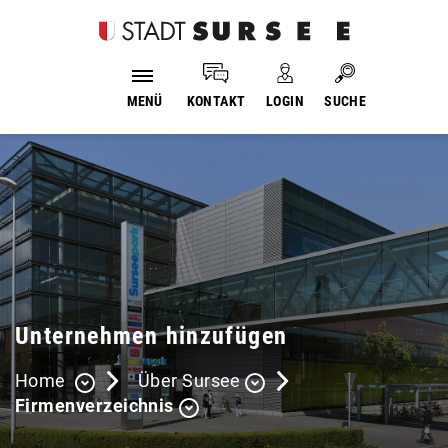
Login
Kopfzeile
Suche
MENÜ
KONTAKT
LOGIN
SUCHE
Inhalt
Unternehmen hinzufügen
Home
Über Sursee
Firmenverzeichnis