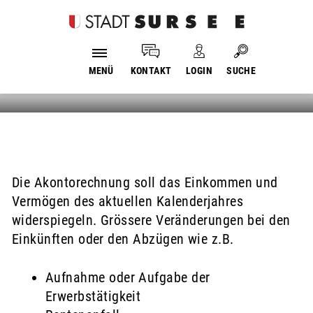
Login
Kopfzeile
Anpassen der Akontorechnung
Suche
Home
Stadtverwaltung
Dienstleistungen
MENÜ
KONTAKT
LOGIN
SUCHE
Inhalt
Die Akontorechnung soll das Einkommen und
Zugehörige Objekte
Vermögen des aktuellen Kalenderjahres
widerspiegeln. Grössere Veränderungen bei den
Einkünften oder den Abzügen wie z.B.
Aufnahme oder Aufgabe der
Erwerbstätigkeit